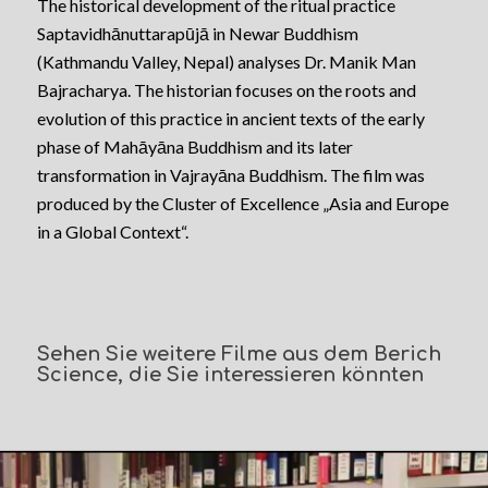
The historical development of the ritual practice
Saptavidhānuttarapūjā in Newar Buddhism
(Kathmandu Valley, Nepal) analyses Dr. Manik Man
Bajracharya. The historian focuses on the roots and
evolution of this practice in ancient texts of the early
phase of Mahāyāna Buddhism and its later
transformation in Vajrayāna Buddhism. The film was
produced by the Cluster of Excellence „Asia and Europe
in a Global Context“.
Sehen Sie weitere Filme aus dem Berich
Science, die Sie interessieren könnten